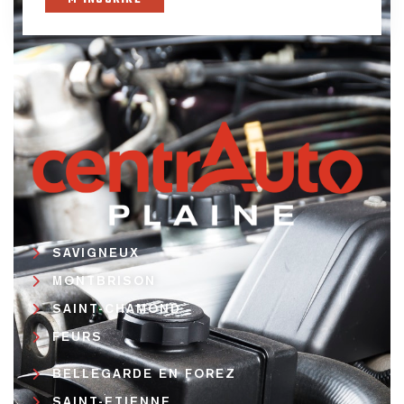
SAVIGNEUX
MONTBRISON
SAINT-CHAMOND
FEURS
BELLEGARDE EN FOREZ
SAINT-ETIENNE