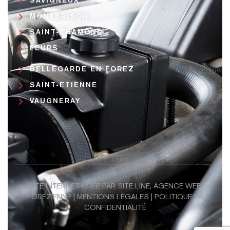
SAVIGNEUX
MONTBRISON
SAINT-CHAMOND
FEURS
BELLEGARDE EN FOREZ
SAINT-ETIENNE
VAUGNERAY
SITE INTERNET CRÉÉ PAR SITE LINE,
AGENCE WEB
FORÉZIENNE |
MENTIONS LÉGALES
|
POLITIQUE DE
CONFIDENTIALITÉ