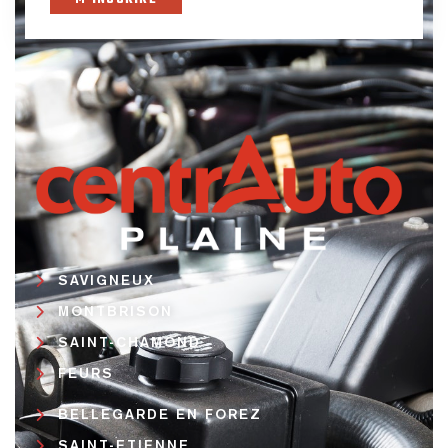
SAVIGNEUX
MONTBRISON
SAINT-CHAMOND
FEURS
BELLEGARDE EN FOREZ
SAINT-ETIENNE