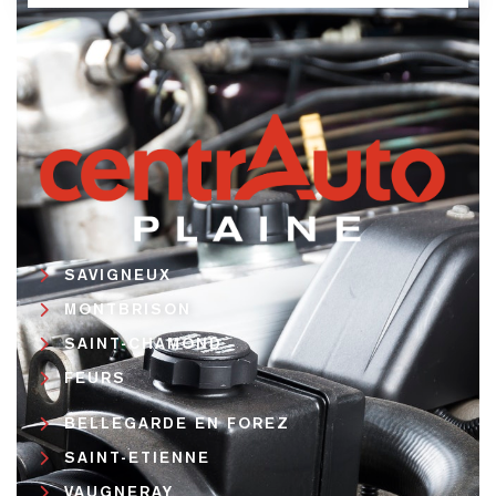
SAVIGNEUX
MONTBRISON
SAINT-CHAMOND
FEURS
BELLEGARDE EN FOREZ
SAINT-ETIENNE
VAUGNERAY