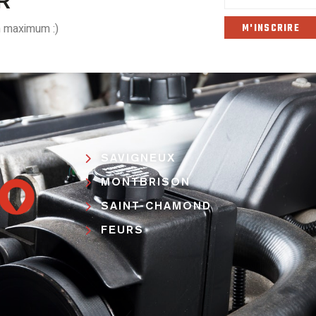
R
n maximum :)
SAVIGNEUX
MONTBRISON
SAINT-CHAMOND
FEURS