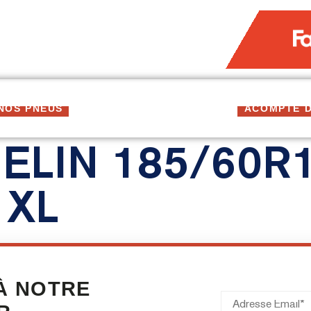
NOS PNEUS
DEVIS
CONSEILS & ACTUS
ACOMPTE D
ELIN 185/60R
 XL
 À NOTRE