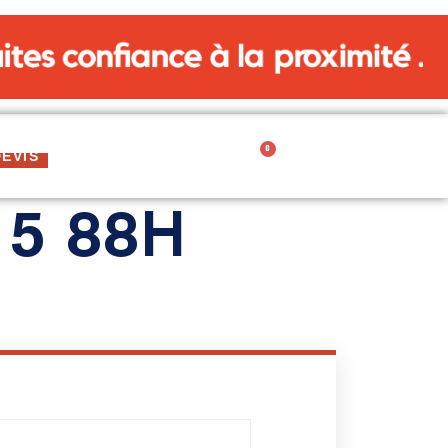
0
0,00
€
EVIS
CARTE CADEAU
15 88H