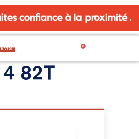
0
0,00
€
EVIS
CARTE CADEAU
4 82T