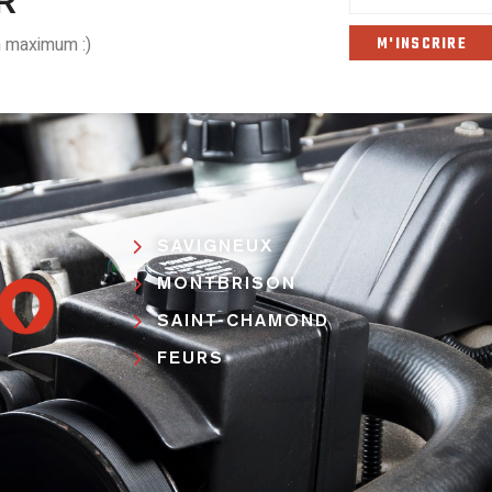
R
n maximum :)
SAVIGNEUX
MONTBRISON
SAINT-CHAMOND
FEURS