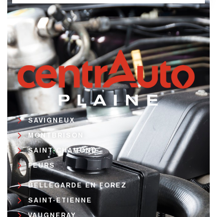
SAVIGNEUX
MONTBRISON
SAINT-CHAMOND
FEURS
BELLEGARDE EN FOREZ
SAINT-ETIENNE
VAUGNERAY