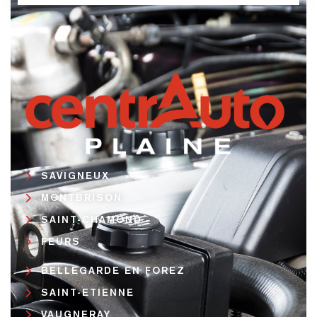
SAVIGNEUX
MONTBRISON
SAINT-CHAMOND
FEURS
BELLEGARDE EN FOREZ
SAINT-ETIENNE
VAUGNERAY