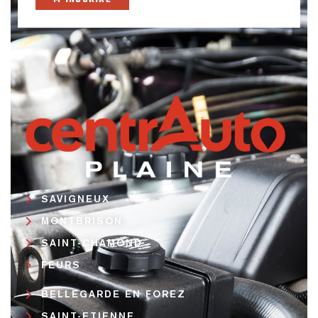
SAVIGNEUX
MONTBRISON
SAINT-CHAMOND
FEURS
BELLEGARDE EN FOREZ
SAINT-ETIENNE