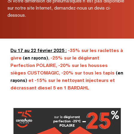
Si votre dimension de pneumatiques n’est pas disponible
sur notre site Internet, demandez-nous un devis ci-
dessous.
Du 17 au 22 février 2025 :
-35% sur les raclettes à
givre
(en rayons)
, -25% sur le dégivrant
Perfection POLAIRE, -20% sur les housses
sièges CUSTOMAGIC, -20% sur tous les tapis
(en
rayons)
et -15% sur le nettoyant injecteurs et
décrassant diesel 5 en 1 BARDAHL