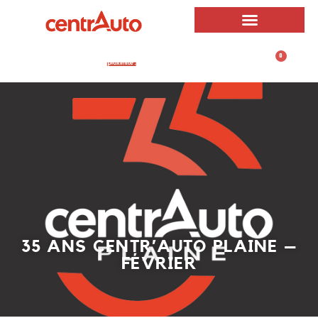
0
0,00
€
35 ANS CENTR’AUTO PLAINE –
FÉVRIER