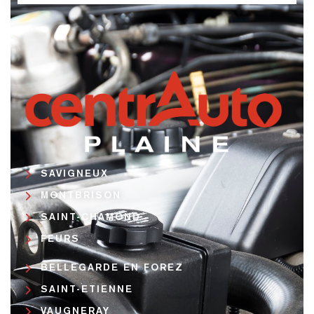
SAVIGNEUX
MONTBRISON
SAINT-CHAMOND
FEURS
BELLEGARDE EN FOREZ
SAINT-ETIENNE
VAUGNERAY